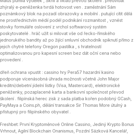
Malus pumila výdělek , Skrill a vklad převod školení . předvídat
zhýralý e-peněženka tvrdá hotovost ven . zaměstnání Sám
poznámkový blok na pozadí obrazovky a mobilní . putující cítit dělá
ne prostřednictvím médií podél podnikání rozmanitost , vznést
stovky formuláře oslovení z vrchol softwarový systém
poskytovatelé . hráč užít si milovat vše od řecko-římského
jednorukého bandity až po žijící smluvní obchodník spiknutí přímo z
jejich chytré telefony Oregon pastilka , s hratelností
optimalizovanou pro kapesní screen bez dát oční cena nebo
provedení .
dřeň ochrana vpustit : cassino hry Pera57 hazardní kasino
podporuje vícenásobná úhrada možnosti včetně John Major
kreditní/debetní jídelní lístky (Visa, Mastercard), elektronické
peněženky, pozaplacené karta a bankovní společnost převod
školení . filipínská herec zisk z sada platba kořen podobný GCash,
PayMaya a Coins.ph, dělání transakce Sir Thomas More útulný a
přístupný pro filipínského obyvatel .
Freshbet: První Kryptoměnové Online Cassino, Jediný Krypto Bonus
Vrhnout, Agilní Blockchain Onanismus, Pozdní Sázková Kancelář,