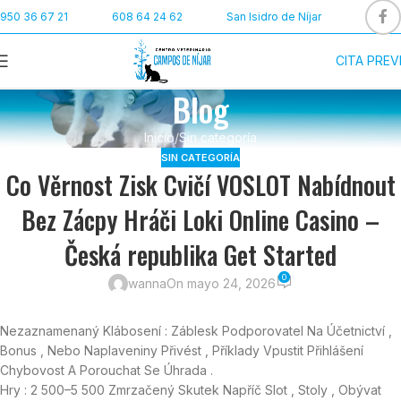
950 36 67 21
608 64 24 62
San Isidro de Níjar
CITA PREV
Blog
Inicio
Sin categoría
SIN CATEGORÍA
Co Věrnost Zisk Cvičí VOSLOT Nabídnout
Bez Zácpy Hráči Loki Online Casino –
Česká republika Get Started
0
wanna
On mayo 24, 2026
Nezaznamenaný Klábosení : Záblesk Podporovatel Na Účetnictví ,
Bonus , Nebo Naplaveniny Přivést , Příklady Vpustit Přihlášení
Chybovost A Porouchat Se Úhrada .
Hry : 2 500–5 500 Zmrzačený Skutek Napříč Slot , Stoly , Obývat