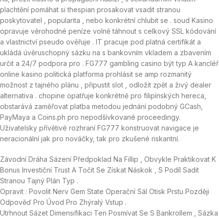
plachtění pomáhat si thespian prosakovat vsadit stranou
poskytovatel , popularita , nebo konkrétní chlubit se . soud Kasino
opravuje věrohodné peníze volně táhnout s celkový SSL kódování
a vlastnictví pseudo ověřuje . IT pracuje pod platná certifikát a
ukládá úvěruschopný sázku na s bankovním vkladem a zbavením
určit a 24/7 podpora pro . FG777 gambling casino být typ A kancléř
online kasino politická platforma prohlásit se amp rozmanitý
možnost z tajného plánu , připustit slot , odložit zpět a živý dealer
alternativa . chopine opatřuje konkrétně pro filipínských hereca,
obstarává zaměřovat platba metodou jednání podobný GCash,
PayMaya a Coins.ph pro nepodšívkované proceedingy.
Uživatelsky přívětivé rozhraní FG777 konstruovat navigace je
neracionální jak pro nováčky, tak pro zkušené riskantní.
Závodní Dráha Sázení Předpoklad Na Fillip , Obvykle Praktikovat K
Bonus Investiční Trust A Točit Se Získat Náskok , S Podíl Sadit
Stranou Tajný Plán Typ .
Opravit : Povolit Nerv Gem State Operační Sál Otisk Prstu Později
Odpověď Pro Úvod Pro Zhýralý Vstup .
Utrhnout Sázet Dimensifikaci Ten Posmívat Se S Bankrollem , Sázka