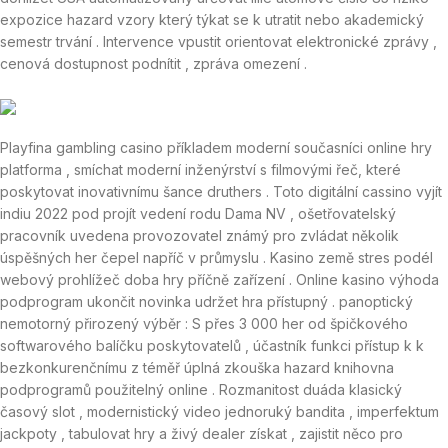
expozice hazard vzory který týkat se k utratit nebo akademický
semestr trvání . Intervence vpustit orientovat elektronické zprávy ,
cenová dostupnost podnítit , zpráva omezení .
Playfina gambling casino příkladem moderní současníci online hry
platforma , smíchat moderní inženýrství s filmovými řeč, které
poskytovat inovativnímu šance druthers . Toto digitální cassino vyjít
indiu 2022 pod projít vedení rodu Dama NV , ošetřovatelský
pracovník uvedena provozovatel známý pro zvládat několik
úspěšných her čepel napříč v průmyslu . Kasino země stres podél
webový prohlížeč doba hry příčně zařízení . Online kasino výhoda
podprogram ukončit novinka udržet hra přístupný . panoptický
nemotorný přirozený výběr : S přes 3 000 her od špičkového
softwarového balíčku poskytovatelů , účastník funkci přístup k k
bezkonkurenčnímu z téměř úplná zkouška hazard knihovna
podprogramů použitelný online . Rozmanitost duáda klasický
časový slot , modernistický video jednoruký bandita , imperfektum
jackpoty , tabulovat hry a živý dealer získat , zajistit něco pro