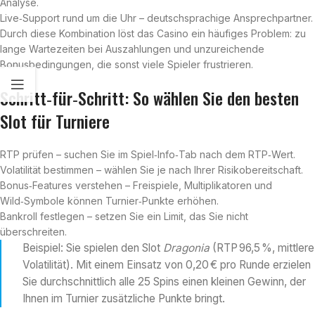
Analyse.
Live‑Support rund um die Uhr – deutschsprachige Ansprechpartner.
Durch diese Kombination löst das Casino ein häufiges Problem: zu
lange Wartezeiten bei Auszahlungen und unzureichende
Bonusbedingungen, die sonst viele Spieler frustrieren.
Schritt‑für‑Schritt: So wählen Sie den besten
Slot für Turniere
RTP prüfen – suchen Sie im Spiel‑Info‑Tab nach dem RTP‑Wert.
Volatilität bestimmen – wählen Sie je nach Ihrer Risikobereitschaft.
Bonus‑Features verstehen – Freispiele, Multiplikatoren und
Wild‑Symbole können Turnier‑Punkte erhöhen.
Bankroll festlegen – setzen Sie ein Limit, das Sie nicht
überschreiten.
Beispiel: Sie spielen den Slot
Dragonia
(RTP 96,5 %, mittlere
Volatilität). Mit einem Einsatz von 0,20 € pro Runde erzielen
Sie durchschnittlich alle 25 Spins einen kleinen Gewinn, der
Ihnen im Turnier zusätzliche Punkte bringt.