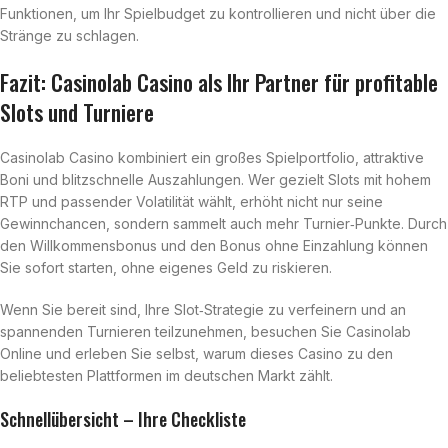
Funktionen, um Ihr Spielbudget zu kontrollieren und nicht über die
Stränge zu schlagen.
Fazit: Casinolab Casino als Ihr Partner für profitable
Slots und Turniere
Casinolab Casino kombiniert ein großes Spielportfolio, attraktive
Boni und blitzschnelle Auszahlungen. Wer gezielt Slots mit hohem
RTP und passender Volatilität wählt, erhöht nicht nur seine
Gewinnchancen, sondern sammelt auch mehr Turnier‑Punkte. Durch
den Willkommensbonus und den Bonus ohne Einzahlung können
Sie sofort starten, ohne eigenes Geld zu riskieren.
Wenn Sie bereit sind, Ihre Slot‑Strategie zu verfeinern und an
spannenden Turnieren teilzunehmen, besuchen Sie Casinolab
Online und erleben Sie selbst, warum dieses Casino zu den
beliebtesten Plattformen im deutschen Markt zählt.
Schnellübersicht – Ihre Checkliste