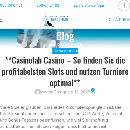
950 36 67 21
608 64 24 62
San Isidro de Níjar
CITA PREV
Blog
Inicio
Sin categoría
SIN CATEGORÍA
**Casinolab Casino – So finden Sie die
profitabelsten Slots und nutzen Turniere
optimal**
0
wanna
On agosto 12, 2025
Viele Spieler glauben, dass jedes Automatenspiel gleich ist. Die
Realität sieht anders aus: Unterschiedliche RTP‑Werte, Volatilität
und Bonus‑Features beeinflussen, wie viel Sie langfristig
zurückbekommen. Studien zeigen, dass Plattformen mit