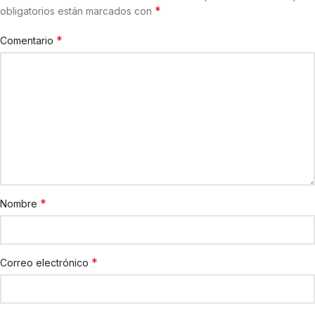
*
obligatorios están marcados con
*
Comentario
*
Nombre
*
Correo electrónico