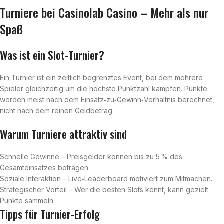
Turniere bei Casinolab Casino – Mehr als nur
Spaß
Was ist ein Slot‑Turnier?
Ein Turnier ist ein zeitlich begrenztes Event, bei dem mehrere
Spieler gleichzeitig um die höchste Punktzahl kämpfen. Punkte
werden meist nach dem Einsatz‑zu‑Gewinn‑Verhältnis berechnet,
nicht nach dem reinen Geldbetrag.
Warum Turniere attraktiv sind
Schnelle Gewinne – Preisgelder können bis zu 5 % des
Gesamteinsatzes betragen.
Soziale Interaktion – Live‑Leaderboard motiviert zum Mitmachen.
Strategischer Vorteil – Wer die besten Slots kennt, kann gezielt
Punkte sammeln.
Tipps für Turnier‑Erfolg