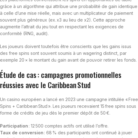
grâce à un algorithme qui attribue une probabilité de gain identique
à celle d’une mise réelle, mais avec un multiplicateur de paiement
souvent plus généreux (ex. x3 au lieu de x2). Cette approche
augmente l’attrait du jeu tout en respectant les exigences de
conformité (RNG, audit).
Les joueurs doivent toutefois être conscients que les gains issus
des free spins sont souvent soumis à un wagering distinct, par
exemple 20 × le montant du gain avant de pouvoir retirer les fonds.
Étude de cas : campagnes promotionnelles
réussies avec le Caribbean Stud
Un casino européen a lancé en 2023 une campagne intitulée « Free
Spins + Caribbean Stud ». Les joueurs recevaient 15 free spins sous
forme de crédits de jeu dès le premier dépôt de 50 €.
Participation
: 12 500 comptes actifs ont utilisé l’offre.
Taux de conversion
: 68 % des participants ont continué à jouer