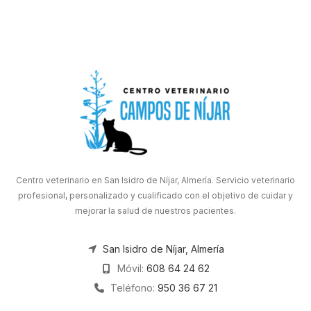
Centro veterinario en San Isidro de Níjar, Almería. Servicio veterinario
profesional, personalizado y cualificado con el objetivo de cuidar y
mejorar la salud de nuestros pacientes.
San Isidro de Níjar, Almería
Móvil:
608 64 24 62
Teléfono:
950 36 67 21