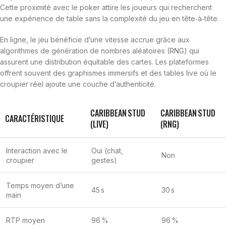
Cette proximité avec le poker attire les joueurs qui recherchent
une expérience de table sans la complexité du jeu en tête‑à‑tête.
En ligne, le jeu bénéficie d’une vitesse accrue grâce aux
algorithmes de génération de nombres aléatoires (RNG) qui
assurent une distribution équitable des cartes. Les plateformes
offrent souvent des graphismes immersifs et des tables live où le
croupier réel ajoute une couche d’authenticité.
CARIBBEAN STUD
CARIBBEAN STUD
CARACTÉRISTIQUE
(LIVE)
(RNG)
Interaction avec le
Oui (chat,
Non
croupier
gestes)
Temps moyen d’une
45 s
30 s
main
RTP moyen
96 %
96 %