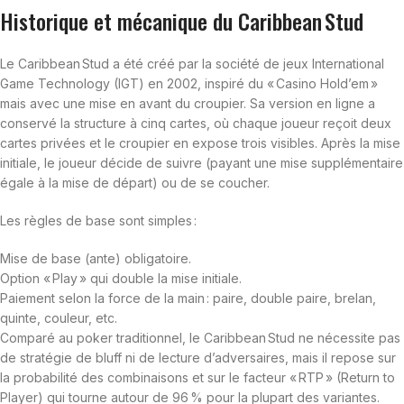
Historique et mécanique du Caribbean Stud
Le Caribbean Stud a été créé par la société de jeux International
Game Technology (IGT) en 2002, inspiré du « Casino Hold’em »
mais avec une mise en avant du croupier. Sa version en ligne a
conservé la structure à cinq cartes, où chaque joueur reçoit deux
cartes privées et le croupier en expose trois visibles. Après la mise
initiale, le joueur décide de suivre (payant une mise supplémentaire
égale à la mise de départ) ou de se coucher.
Les règles de base sont simples :
Mise de base (ante) obligatoire.
Option « Play » qui double la mise initiale.
Paiement selon la force de la main : paire, double paire, brelan,
quinte, couleur, etc.
Comparé au poker traditionnel, le Caribbean Stud ne nécessite pas
de stratégie de bluff ni de lecture d’adversaires, mais il repose sur
la probabilité des combinaisons et sur le facteur « RTP » (Return to
Player) qui tourne autour de 96 % pour la plupart des variantes.