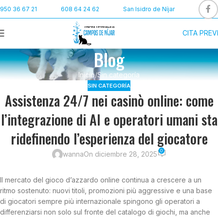
950 36 67 21
608 64 24 62
San Isidro de Níjar
CITA PREV
Blog
Inicio
Sin categoría
SIN CATEGORÍA
Assistenza 24/7 nei casinò online: come
l’integrazione di AI e operatori umani sta
ridefinendo l’esperienza del giocatore
0
wanna
On diciembre 28, 2025
Il mercato del gioco d’azzardo online continua a crescere a un
ritmo sostenuto: nuovi titoli, promozioni più aggressive e una base
di giocatori sempre più internazionale spingono gli operatori a
differenziarsi non solo sul fronte del catalogo di giochi, ma anche