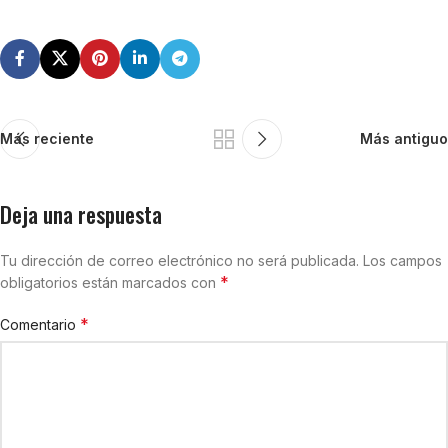
Más reciente
Más antiguo
Deja una respuesta
Tu dirección de correo electrónico no será publicada.
Los campos
*
obligatorios están marcados con
*
Comentario