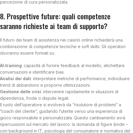
percezione di cura personalizzata.
8. Prospettive future: quali competenze
saranno richieste ai team di supporto?
Il futuro dei team di assistenza nei casinò online richiederà una
combinazione di competenze tecniche e soft skills. Gli operatori
dovranno essere formati su:
AI‑training
: capacità di fornire feedback al modello, etichettare
conversazioni e identificare bias.
Analisi dei dati
: interpretare metriche di performance, individuare
trend di abbandono e proporre ottimizzazioni.
Gestione delle crisi
: intervenire rapidamente in situazioni di
dipendenza, frode o dispute legali.
Il ruolo dell’operatore si evolverà da “risolutore di problemi” a
“coach del cliente”, guidando l’utente verso una esperienza di
gioco responsabile e personalizzata. Questo cambiamento avrà
ripercussioni sul mercato del lavoro: la domanda di figure ibride –
con background in IT, psicologia del consumatore e normativa del