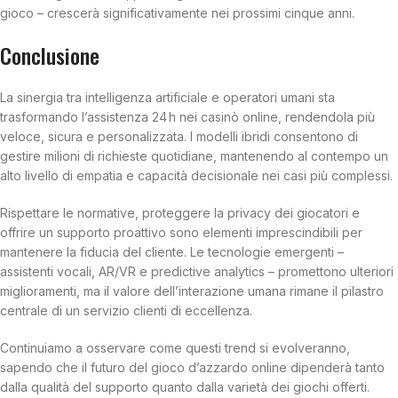
gioco – crescerà significativamente nei prossimi cinque anni.
Conclusione
La sinergia tra intelligenza artificiale e operatori umani sta
trasformando l’assistenza 24 h nei casinò online, rendendola più
veloce, sicura e personalizzata. I modelli ibridi consentono di
gestire milioni di richieste quotidiane, mantenendo al contempo un
alto livello di empatia e capacità decisionale nei casi più complessi.
Rispettare le normative, proteggere la privacy dei giocatori e
offrire un supporto proattivo sono elementi imprescindibili per
mantenere la fiducia del cliente. Le tecnologie emergenti –
assistenti vocali, AR/VR e predictive analytics – promettono ulteriori
miglioramenti, ma il valore dell’interazione umana rimane il pilastro
centrale di un servizio clienti di eccellenza.
Continuiamo a osservare come questi trend si evolveranno,
sapendo che il futuro del gioco d’azzardo online dipenderà tanto
dalla qualità del supporto quanto dalla varietà dei giochi offerti.