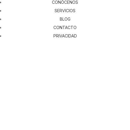
CONÓCENOS
SERVICIOS
BLOG
CONTACTO
PRIVACIDAD
COOKIES