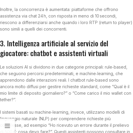
Inoltre, la concorrenza è aumentata: piattaforme che offrono
assistenza via chat 24 h, con risposta in meno di 10 secondi,
riescono a differenziarsi anche quando i loro RTP (return to player)
sono simili a quelli dei concorrenti.
3. Intelligenza artificiale al servizio del
giocatore: chatbot e assistenti virtuali
Le soluzioni AI si dividono in due categorie principali: rule‑based,
che seguono percorsi predeterminati, e machine‑learning, che
apprendono dalle interazioni reali. I chatbot rule‑based sono
ancora molto diffusi per gestire richieste standard, come “Qual è il
mio limite di deposito giornaliero?” o “Come carico il mio wallet con
tether?”.
I sistemi basati su machine‑learning, invece, utilizzano modelli di
linguaggio naturale (NLP) per comprendere richieste più
complesse, ad esempio “Ho ricevuto un errore durante il prelievo
di 500 €; cosa devo fare?”. Questi assistenti possono consultare in