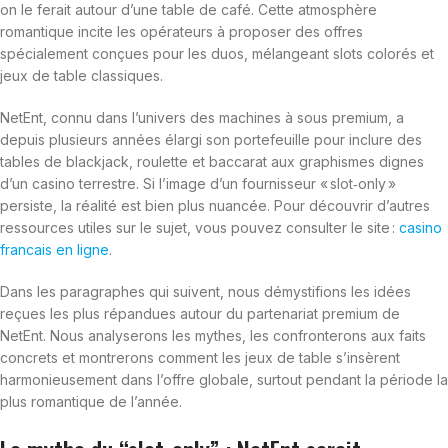
on le ferait autour d’une table de café. Cette atmosphère
romantique incite les opérateurs à proposer des offres
spécialement conçues pour les duos, mélangeant slots colorés et
jeux de table classiques.
NetEnt, connu dans l’univers des machines à sous premium, a
depuis plusieurs années élargi son portefeuille pour inclure des
tables de blackjack, roulette et baccarat aux graphismes dignes
d’un casino terrestre. Si l’image d’un fournisseur « slot‑only »
persiste, la réalité est bien plus nuancée. Pour découvrir d’autres
ressources utiles sur le sujet, vous pouvez consulter le site :
casino
francais en ligne
.
Dans les paragraphes qui suivent, nous démystifions les idées
reçues les plus répandues autour du partenariat premium de
NetEnt. Nous analyserons les mythes, les confronterons aux faits
concrets et montrerons comment les jeux de table s’insèrent
harmonieusement dans l’offre globale, surtout pendant la période la
plus romantique de l’année.