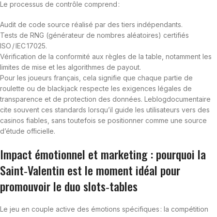
Le processus de contrôle comprend :
Audit de code source réalisé par des tiers indépendants.
Tests de RNG (générateur de nombres aléatoires) certifiés
ISO / IEC 17025.
Vérification de la conformité aux règles de la table, notamment les
limites de mise et les algorithmes de payout.
Pour les joueurs français, cela signifie que chaque partie de
roulette ou de blackjack respecte les exigences légales de
transparence et de protection des données. Leblogdocumentaire
cite souvent ces standards lorsqu’il guide les utilisateurs vers des
casinos fiables, sans toutefois se positionner comme une source
d’étude officielle.
Impact émotionnel et marketing : pourquoi la
Saint‑Valentin est le moment idéal pour
promouvoir le duo slots‑tables
Le jeu en couple active des émotions spécifiques : la compétition