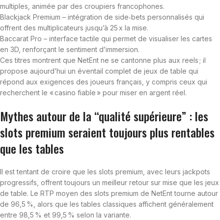
multiples, animée par des croupiers francophones.
Blackjack Premium – intégration de side‑bets personnalisés qui
offrent des multiplicateurs jusqu’à 25 x la mise.
Baccarat Pro – interface tactile qui permet de visualiser les cartes
en 3D, renforçant le sentiment d’immersion.
Ces titres montrent que NetEnt ne se cantonne plus aux reels ; il
propose aujourd’hui un éventail complet de jeux de table qui
répond aux exigences des joueurs français, y compris ceux qui
recherchent le « casino fiable » pour miser en argent réel.
Mythes autour de la “qualité supérieure” : les
slots premium seraient toujours plus rentables
que les tables
Il est tentant de croire que les slots premium, avec leurs jackpots
progressifs, offrent toujours un meilleur retour sur mise que les jeux
de table. Le RTP moyen des slots premium de NetEnt tourne autour
de 96,5 %, alors que les tables classiques affichent généralement
entre 98,5 % et 99,5 % selon la variante.