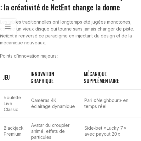
: la créativité de NetEnt change la donne
Les tables traditionnelles ont longtemps été jugées monotones,
comme un vieux disque qui tourne sans jamais changer de piste.
NetEnt a renversé ce paradigme en injectant du design et de la
mécanique nouveaux.
Points d’innovation majeurs :
INNOVATION
MÉCANIQUE
JEU
GRAPHIQUE
SUPPLÉMENTAIRE
Roulette
Caméras 4K,
Pari « Neighbour » en
Live
éclairage dynamique
temps réel
Classic
Avatar du croupier
Blackjack
Side‑bet « Lucky 7 »
animé, effets de
Premium
avec payout 20 x
particules