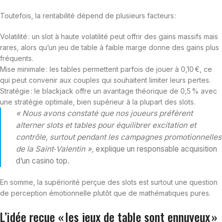
Toutefois, la rentabilité dépend de plusieurs facteurs :
Volatilité : un slot à haute volatilité peut offrir des gains massifs mais
rares, alors qu’un jeu de table à faible marge donne des gains plus
fréquents.
Mise minimale : les tables permettent parfois de jouer à 0,10 €, ce
qui peut convenir aux couples qui souhaitent limiter leurs pertes.
Stratégie : le blackjack offre un avantage théorique de 0,5 % avec
une stratégie optimale, bien supérieur à la plupart des slots.
« Nous avons constaté que nos joueurs préfèrent
alterner slots et tables pour équilibrer excitation et
contrôle, surtout pendant les campagnes promotionnelles
de la Saint‑Valentin »,
explique un responsable acquisition
d’un casino top.
En somme, la supériorité perçue des slots est surtout une question
de perception émotionnelle plutôt que de mathématiques pures.
L’idée reçue « les jeux de table sont ennuyeux »