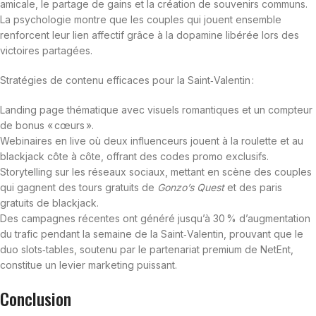
amicale, le partage de gains et la création de souvenirs communs.
La psychologie montre que les couples qui jouent ensemble
renforcent leur lien affectif grâce à la dopamine libérée lors des
victoires partagées.
Stratégies de contenu efficaces pour la Saint‑Valentin :
Landing page thématique avec visuels romantiques et un compteur
de bonus « cœurs ».
Webinaires en live où deux influenceurs jouent à la roulette et au
blackjack côte à côte, offrant des codes promo exclusifs.
Storytelling sur les réseaux sociaux, mettant en scène des couples
qui gagnent des tours gratuits de
Gonzo’s Quest
et des paris
gratuits de blackjack.
Des campagnes récentes ont généré jusqu’à 30 % d’augmentation
du trafic pendant la semaine de la Saint‑Valentin, prouvant que le
duo slots‑tables, soutenu par le partenariat premium de NetEnt,
constitue un levier marketing puissant.
Conclusion