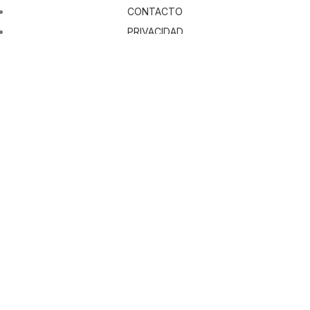
CONTACTO
PRIVACIDAD
COOKIES
DIGITAL CREATIO
Centro Veterinario Campos de Níjar
DESARROLLADO POR
Agencia de Marketing Digital. Todos los derechos reservados.
Aviso legal.