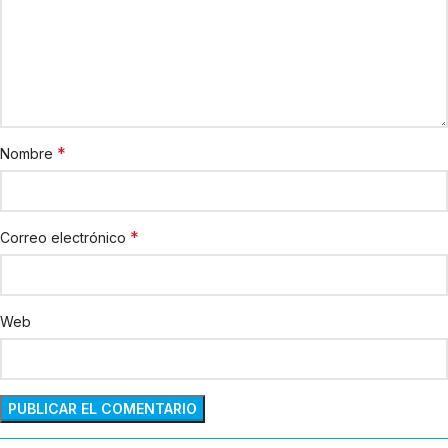
*
Nombre
*
Correo electrónico
Web