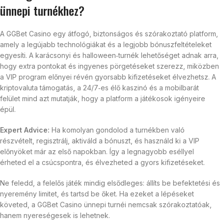
ünnepi turnékhez?
A GGBet Casino egy átfogó, biztonságos és szórakoztató platform,
amely a legújabb technológiákat és a legjobb bónuszfeltételeket
egyesíti. A karácsonyi és halloween‑turnék lehetőséget adnak arra,
hogy extra pontokat és ingyenes pörgetéseket szerezz, miközben
a VIP program előnyei révén gyorsabb kifizetéseket élvezhetsz. A
kriptovaluta támogatás, a 24/7‑es élő kaszinó és a mobilbarát
felület mind azt mutatják, hogy a platform a játékosok igényeire
épül.
Expert Advice:
Ha komolyan gondolod a turnékben való
részvételt, regisztrálj, aktiváld a bónuszt, és használd ki a VIP
előnyöket már az első napokban. Így a legnagyobb eséllyel
érheted el a csúcspontra, és élvezheted a gyors kifizetéseket.
Ne feledd, a felelős játék mindig elsődleges: állíts be befektetési és
nyeremény limitet, és tartsd be őket. Ha ezeket a lépéseket
követed, a GGBet Casino ünnepi turnéi nemcsak szórakoztatóak,
hanem nyereségesek is lehetnek.