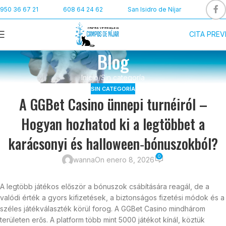
950 36 67 21
608 64 24 62
San Isidro de Níjar
CITA PREV
Blog
Inicio
Sin categoría
SIN CATEGORÍA
A GGBet Casino ünnepi turnéiról –
Hogyan hozhatod ki a legtöbbet a
karácsonyi és halloween‑bónuszokból?
0
wanna
On enero 8, 2026
A legtöbb játékos először a bónuszok csábítására reagál, de a
valódi érték a gyors kifizetések, a biztonságos fizetési módok és a
széles játékválaszték körül forog. A GGBet Casino mindhárom
területen erős. A platform több mint 5000 játékot kínál, köztük