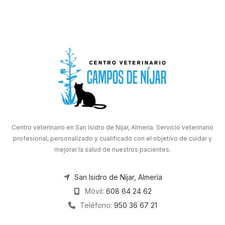
Centro veterinario en San Isidro de Níjar, Almería. Servicio veterinario
profesional, personalizado y cualificado con el objetivo de cuidar y
mejorar la salud de nuestros pacientes.
San Isidro de Níjar, Almería
Móvil:
608 64 24 62
Teléfono:
950 36 67 21