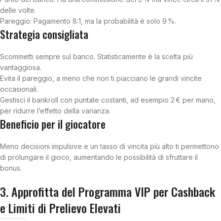
delle volte.
Pareggio: Pagamento 8:1, ma la probabilità è solo 9 %.
Strategia consigliata
Scommetti sempre sul banco. Statisticamente è la scelta più
vantaggiosa.
Evita il pareggio, a meno che non ti piacciano le grandi vincite
occasionali.
Gestisci il bankroll con puntate costanti, ad esempio 2 € per mano,
per ridurre l’effetto della varianza.
Beneficio per il giocatore
Meno decisioni impulsive e un tasso di vincita più alto ti permettono
di prolungare il gioco, aumentando le possibilità di sfruttare il
bonus.
3. Approfitta del Programma VIP per Cashback
e Limiti di Prelievo Elevati