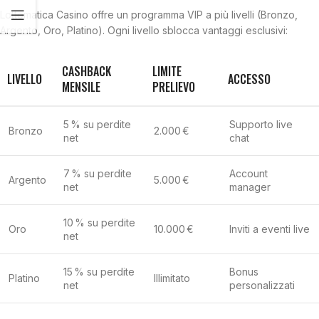
Lottomatica Casino offre un programma VIP a più livelli (Bronzo,
Argento, Oro, Platino). Ogni livello sblocca vantaggi esclusivi:
CASHBACK
LIMITE
LIVELLO
ACCESSO
MENSILE
PRELIEVO
5 % su perdite
Supporto live
Bronzo
2.000 €
net
chat
7 % su perdite
Account
Argento
5.000 €
net
manager
10 % su perdite
Oro
10.000 €
Inviti a eventi live
net
15 % su perdite
Bonus
Platino
Illimitato
net
personalizzati