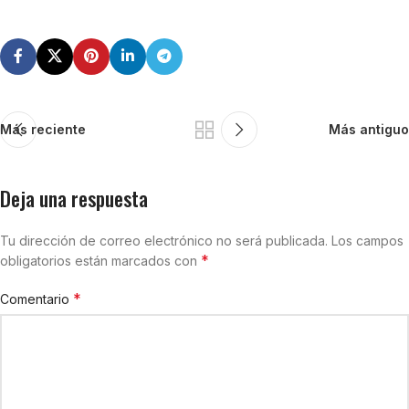
Más reciente
Más antiguo
Deja una respuesta
Tu dirección de correo electrónico no será publicada.
Los campos
*
obligatorios están marcados con
*
Comentario