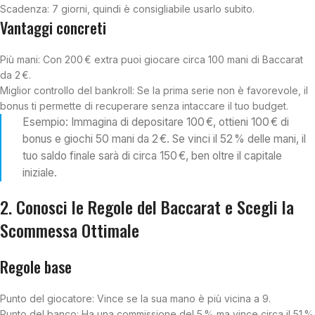
Scadenza: 7 giorni, quindi è consigliabile usarlo subito.
Vantaggi concreti
Più mani: Con 200 € extra puoi giocare circa 100 mani di Baccarat
da 2 €.
Miglior controllo del bankroll: Se la prima serie non è favorevole, il
bonus ti permette di recuperare senza intaccare il tuo budget.
Esempio: Immagina di depositare 100 €, ottieni 100 € di
bonus e giochi 50 mani da 2 €. Se vinci il 52 % delle mani, il
tuo saldo finale sarà di circa 150 €, ben oltre il capitale
iniziale.
2. Conosci le Regole del Baccarat e Scegli la
Scommessa Ottimale
Regole base
Punto del giocatore: Vince se la sua mano è più vicina a 9.
Punto del banco: Ha una commissione del 5 % ma vince circa il 51 %