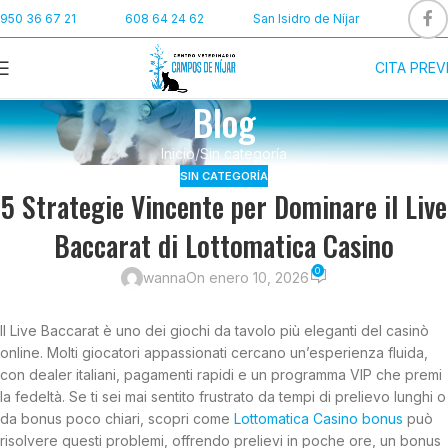
950 36 67 21
608 64 24 62
San Isidro de Níjar
CITA PREV
Blog
Inicio
Sin categoría
SIN CATEGORÍA
5 Strategie Vincente per Dominare il Live
Baccarat di Lottomatica Casino
0
wanna
On enero 10, 2026
Il Live Baccarat è uno dei giochi da tavolo più eleganti del casinò
online. Molti giocatori appassionati cercano un’esperienza fluida,
con dealer italiani, pagamenti rapidi e un programma VIP che premi
la fedeltà. Se ti sei mai sentito frustrato da tempi di prelievo lunghi o
da bonus poco chiari, scopri come
Lottomatica Casino bonus
può
risolvere questi problemi, offrendo prelievi in poche ore, un bonus