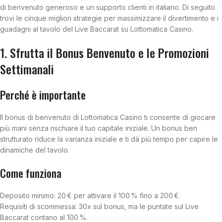
di benvenuto generoso e un supporto clienti in italiano. Di seguito
trovi le cinque migliori strategie per massimizzare il divertimento e i
guadagni al tavolo del Live Baccarat su Lottomatica Casino.
1. Sfrutta il Bonus Benvenuto e le Promozioni
Settimanali
Perché è importante
Il bonus di benvenuto di Lottomatica Casino ti consente di giocare
più mani senza rischiare il tuo capitale iniziale. Un bonus ben
strutturato riduce la varianza iniziale e ti dà più tempo per capire le
dinamiche del tavolo.
Come funziona
Deposito minimo: 20 € per attivare il 100 % fino a 200 €.
Requisiti di scommessa: 30x sul bonus, ma le puntate sul Live
Baccarat contano al 100 %.